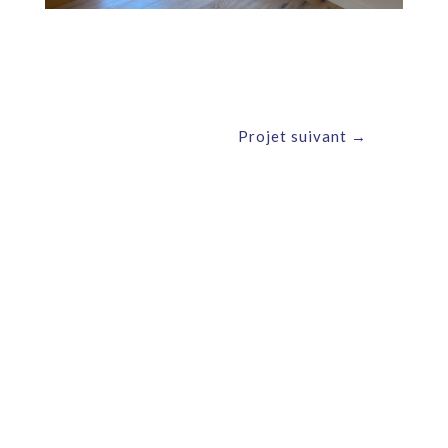
Projet suivant
→
Nous contacter
DP Immob Sàrl
Chemin de Buchelieule 10
1873 Val-d’Illiez
+41 79 800 54 50